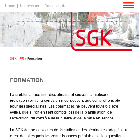
Aller
Home
Impressum
Datenschutz
au
contenu
r
SGK - FR
Formation
tenu
r
FORMATION
tenu
La problématique interdisciplinaire et souvent complexe de la
protection contre la corrosion n’est souvent que compréhensible
pour des spécialistes. Les dommages ne peuvent toutefois être
évités, que si l'on en tient compte lors de la planification, de
l’exécution, du contrôle de la qualité et de la mise en service.
La SGK donne des cours de formation et des séminaires adaptés au
client dans lesquels les connaissances préalables et les questions