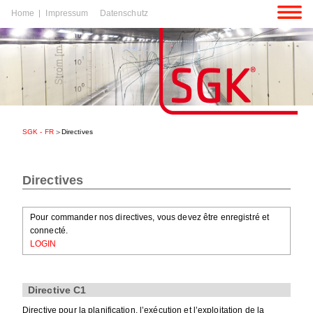
Aller
Home
Impressum
Datenschutz
au
contenu
r
SGK - FR
Directives
tenu
r
Directives
tenu
Pour commander nos directives, vous devez être enregistré et
connecté.
LOGIN
Directive C1
Directive pour la planification, l’exécution et l’exploitation de la