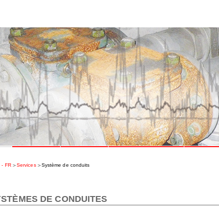
es
Formation
Directives
Qui sommes-nous
Contact
 - FR
Services
Système de conduits
YSTÈMES DE CONDUITES