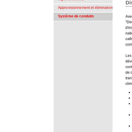
Di
Approvisionnement et élimination
Système de conduits
Avec
"Dir
d'in
nati
cat
com
Les
dév
cont
de 
tran
clim