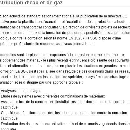
stribution d’eau et de gaz
 son activité de standardisation internationale, la publication de la directive C1
ective pour la planification, l'exécution et l'exploitation de la protection cathodiqu
stallations de transport par conduites", la direction de différents projets de recher
onaux et internationaux et la formation de personnel spécialisé dans la protectio
hodique contre la corrosion selon la norme EN 15257, la SSC dispose d'une
pétence professionnelle reconnue au niveau international.
 conduites sont de plus en plus exposées à la corrosion externe et interne. Le
eloppement des matériaux les plus récents et l'influence croissante des courants
inus et alternatifs conduisent de plus en plus à des situations exigeantes en mat
corrosion. La SGK s'est spécialisée dans l'étude de ces questions dans les résea
sport et de distribution, les installations de sprinkler, les systèmes de chauffage e
atisation et se distingue par une approche globale :
Analyses des dommages
Études de systèmes avec différentes combinaisons de matériaux
Assistance lors de la conception d'installations de protection contre la corrosion
catothique
Contrôles de fonctionnement des installations de protection contre la corrosion
catothique
Évaluation des risques de courants alternatifs et de courants vagabonds dans le
conduites