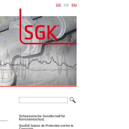
DE
FR
EN
Mots-
clés
Schweizerische Gesellschaft für
Korrosionsschutz
Société Suisse de Protection contre la
Corrosion