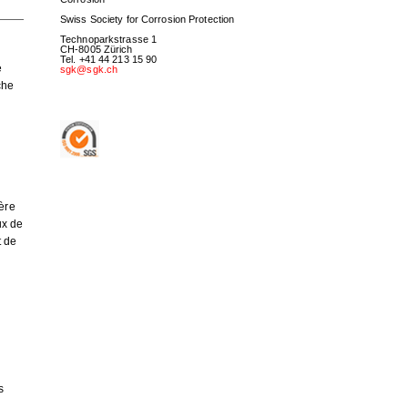
Swiss Society for Corrosion Protection
Technoparkstrasse 1
CH-8005 Zürich
Tel. +41 44 213 15 90
e
sgk@sgk.ch
che
n
ière
ux de
t de
s