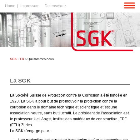
Aller
Home
Impressum
Datenschutz
au
contenu
r
SGK - FR
Qui sommes-nous
tenu
r
La SGK
tenu
La Société Suisse de Protection contre la Corrosion a été fondée en
1923. La SGK a pour but de promouvoir la protection contre la
corrosion dans le domaine technique et scientifique et est une
association neutre, sans but lucratif. Le président de l'association est
le professeur Ueli Angst, Institut des matériaux de construction, EPF
(ETH) Zurich.
La SGK s'engage pour :
Une protection anticorrosion économique, sûre et respectueuse