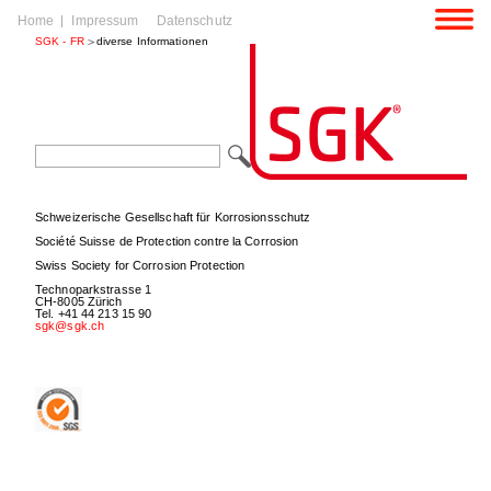
Aller
Home
Impressum
Datenschutz
au
SGK - FR
diverse Informationen
contenu
Mots-
clés
r
tenu
Schweizerische Gesellschaft für Korrosionsschutz
r
Société Suisse de Protection contre la Corrosion
Swiss Society for Corrosion Protection
tenu
Technoparkstrasse 1
CH-8005 Zürich
Tel. +41 44 213 15 90
sgk@sgk.ch