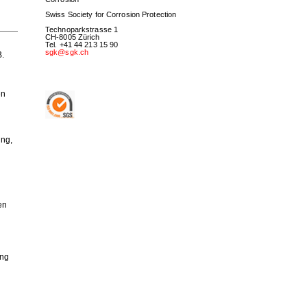
Swiss Society for Corrosion Protection
Technoparkstrasse 1
CH-8005 Zürich
Tel. +41 44 213 15 90
sgk@sgk.ch
B.
en
ung,
en
ung