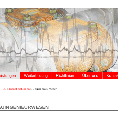
eistungen
Weiterbildung
Richtlinien
Über uns
Kontak
 - DE
Dienstleistungen
Bauingenieurwesen
AUINGENIEURWESEN