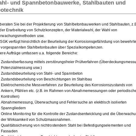
ahl- und Spannbetonbauwerke, Stahlbauten und
otechnik
 beraten Sie bei der Projektierung von Stahlbetonbauwerken und Stahlbauten, z.
 der Erarbeitung von Schutzkonzepten, der Materialwahl, der Wahl von
rwachungsmethoden usw.
 SGK verfügt hinsichtlich der Beurteilung der Korrosionsgefährdung von bewehrt
 vorgespannten Stahlbetonbauten über Spezialkompetenzen.
ere Aufträge umfassen u.a. folgende Bereiche:
Zustandserfassung mittels zerstörungsfreier Prüfverfahren (Überdeckungsmess
Potenzialmessung usw.)
Zustandsbeurteilung von Stahl- und Spannbeton
Zustandsbeurteilung von Beschichtungen im Stahlbau
Elektrochemische Messverfahren zur Beurteilung des Korrosionszustands von
Ankern, Pfählen etc. (z.B. im Rahmen von Abnahmemessungen oder periodisch
Kontrollen)
Abnahmemessung, Überwachung und Fehlersuche an elektrisch isolierten
Spanngliedern
Online Monitoring für die Kontrolle der Zustandsentwicklung und die Überwach
der Wirksamkeit von Schutzmassnahmen.
Qualitätssicherung von nichtrostendem Stahl bei Befestigungselementen und
Fassaden