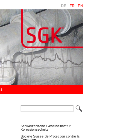
DE
FR
EN
t
Suchbegriffe
Schweizerische Gesellschaft für
Korrosionsschutz
Société Suisse de Protection contre la
Corrosion