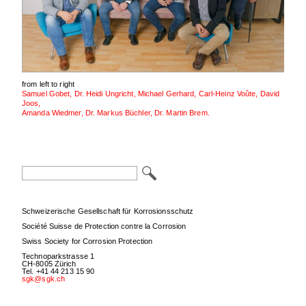
from left to right
Samuel Gobet,
Dr. Heidi Ungricht,
Michael Gerhard,
Carl-Heinz Voûte,
David
Joos,
Amanda Wiedmer,
Dr. Markus Büchler,
Dr. Martin Brem.
Keywords
Schweizerische Gesellschaft für Korrosionsschutz
Société Suisse de Protection contre la Corrosion
Swiss Society for Corrosion Protection
Technoparkstrasse 1
CH-8005 Zürich
Tel. +41 44 213 15 90
sgk@sgk.ch